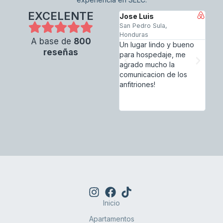
EXCELENTE
Jose Luis
Mon
San Pedro Sula,
Santi
Honduras
Méxi
A base de
800
Un lugar lindo y bueno
Siem
reseñas
para hospedaje, me
me g
agrado mucho la
Guill
comunicacion de los
excel
anfitriones!
comu
resp
duda
Inicio
Apartamentos