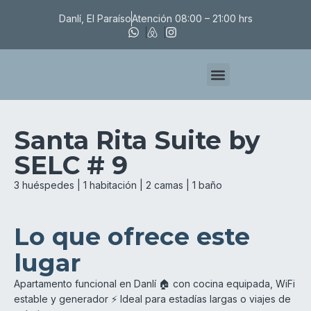
Danlí, El Paraíso
Atención 08:00 – 21:00 hrs
Santa Rita Suites
Torre D5
Santa Rita Suite by
SELC # 9
3 huéspedes | 1 habitación | 2 camas | 1 baño
Lo que ofrece este
lugar
Apartamento funcional en Danlí 🏠 con cocina equipada, WiFi
estable y generador ⚡ Ideal para estadías largas o viajes de